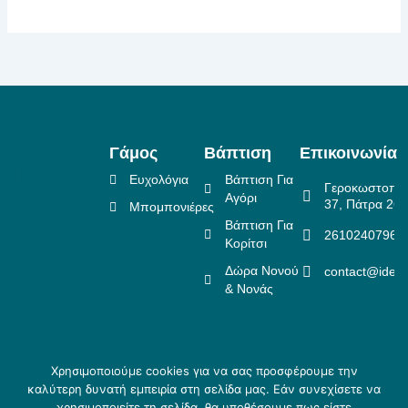
Γάμος
Βάπτιση
Επικοινωνία
Ευχολόγια
Βάπτιση Για
Γεροκωστοπο
Αγόρι
37, Πάτρα 26
Μπομπονιέρες
Βάπτιση Για
2610240796
Κορίτσι
Δώρα Νονού
contact@idea
& Νονάς
Χρησιμοποιούμε cookies για να σας προσφέρουμε την
Πολιτική Επιστροφών
καλύτερη δυνατή εμπειρία στη σελίδα μας. Εάν συνεχίσετε να
Copyright ©
Crafted
Πολιτική Απορρήτου
χρησιμοποιείτε τη σελίδα, θα υποθέσουμε πως είστε