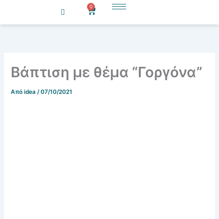
Μετάβαση
0
Cart
στο
περιεχόμενο
Βάπτιση με θέμα “Γοργόνα”
Από
idea
/
07/10/2021