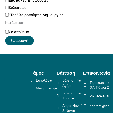
Εποχιακές Δημιουργίες
Καλοκαίρι
"Top" Χειροποίητες Δημιουργίες
Κατάσταση
Σε απόθεμα
Εφαρμογή
Γάμος
Βάπτιση
Επικοινωνία
Ευχολόγια
Βάπτιση Για
Γεροκωστοπο
Αγόρι
37, Πάτρα 26
Μπομπονιέρες
Βάπτιση Για
2610240796
Κορίτσι
Δώρα Νονού
contact@idea
& Νονάς