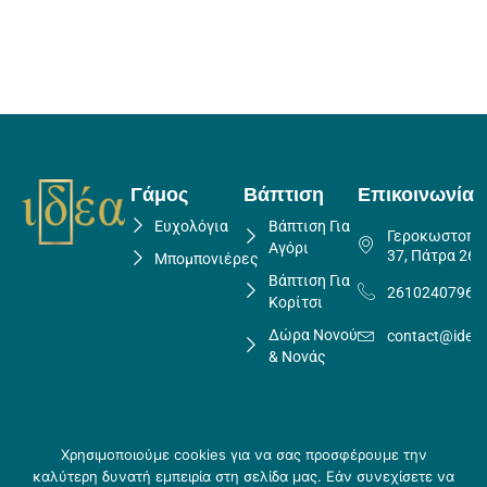
Γάμος
Βάπτιση
Επικοινωνία
Ευχολόγια
Βάπτιση Για
Γεροκωστοπο
Αγόρι
37, Πάτρα 262
Μπομπονιέρες
Βάπτιση Για
2610240796
Κορίτσι
Δώρα Νονού
contact@idea
& Νονάς
Χρησιμοποιούμε cookies για να σας προσφέρουμε την
Πολιτική Επιστροφών
καλύτερη δυνατή εμπειρία στη σελίδα μας. Εάν συνεχίσετε να
Copyright ©
Crafted