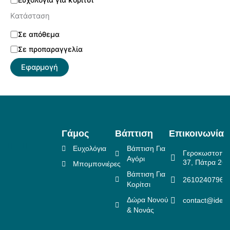
Κατάσταση
Σε απόθεμα
Σε προπαραγγελία
Εφαρμογή
Γάμος
Βάπτιση
Επικοινωνία
Ευχολόγια
Βάπτιση Για
Γεροκωστοπο
Αγόρι
37, Πάτρα 26
Μπομπονιέρες
Βάπτιση Για
2610240796
Κορίτσι
Δώρα Νονού
contact@idea
& Νονάς