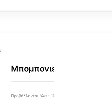
Sorted
by
latest
Σ
Μπομπονιέρες για αγόρι
Προβάλλονται όλα - 10 αποτελέσματα