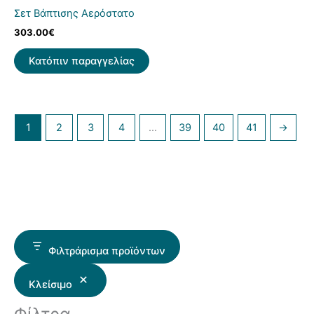
Σετ Βάπτισης Αερόστατο
303.00
€
Κατόπιν παραγγελίας
1
2
3
4
…
39
40
41
→
Φιλτράρισμα προϊόντων
Κλείσιμο
Φίλτρα