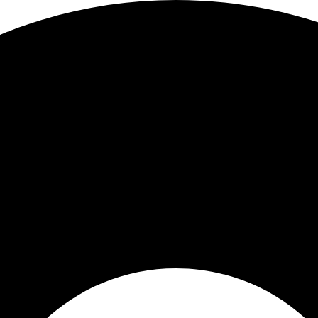
Sorted
by
latest