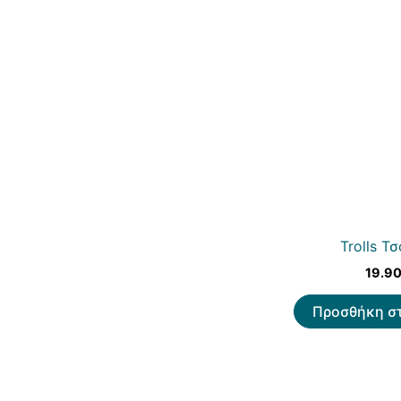
Trolls Τ
19.9
Προσθήκη στ