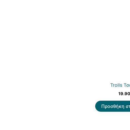
Trolls Τ
19.9
Προσθήκη στ