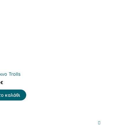
ινο Trolls
0
€
ο καλάθι