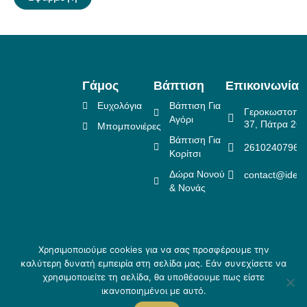
Γάμος
Βάπτιση
Επικοινωνία
Ευχολόγια
Βάπτιση Για
Γεροκωστοπο
Αγόρι
37, Πάτρα 26
Μπομπονιέρες
Βάπτιση Για
2610240796
Κορίτσι
Δώρα Νονού
contact@idea
& Νονάς
Χρησιμοποιούμε cookies για να σας προσφέρουμε την
Πολιτική Επιστροφών
καλύτερη δυνατή εμπειρία στη σελίδα μας. Εάν συνεχίσετε να
Copyright ©
Crafted
Πολιτική Απορρήτου
χρησιμοποιείτε τη σελίδα, θα υποθέσουμε πως είστε
2026 Idea
by
Τρόποι αποστολής & Τρόποι
ικανοποιημένοι με αυτό.
Creations
Skouris.
πληρωμής