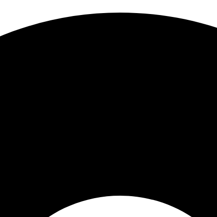
Sorted
by
latest