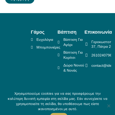
Γάμος
Βάπτιση
Επικοινωνία
Ευχολόγια
Βάπτιση Για
Γεροκωστοπο
Αγόρι
37, Πάτρα 26
Μπομπονιέρες
Βάπτιση Για
2610240796
Κορίτσι
Δώρα Νονού
contact@idea
& Νονάς
Χρησιμοποιούμε cookies για να σας προσφέρουμε την
Πολιτική Επιστροφών
καλύτερη δυνατή εμπειρία στη σελίδα μας. Εάν συνεχίσετε να
Copyright ©
Crafted
Πολιτική Απορρήτου
χρησιμοποιείτε τη σελίδα, θα υποθέσουμε πως είστε
2026 Idea
by
Τρόποι αποστολής & Τρόποι
ικανοποιημένοι με αυτό.
Creations
Skouris.
πληρωμής