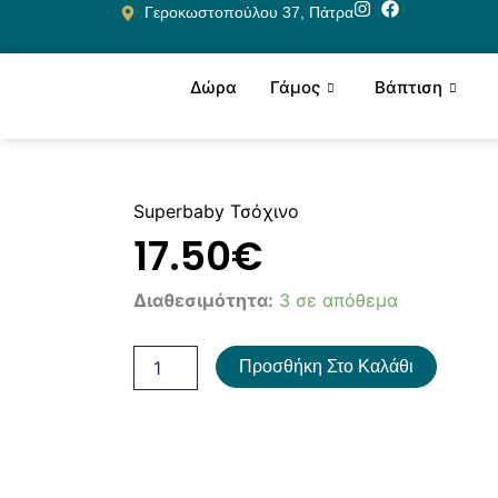
Μετάβαση
Γεροκωστοπούλου 37, Πάτρα
στο
περιεχόμενο
Δώρα
Γάμος
Βάπτιση
Superbaby Τσόχινο
17.50
€
Superbaby
Διαθεσιμότητα:
3 σε απόθεμα
Τσόχινο
ποσότητα
Προσθήκη Στο Καλάθι