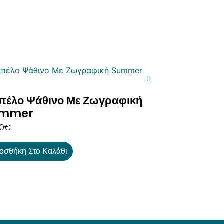
πέλο Ψάθινο Με Ζωγραφική
mmer
00
€
οσθήκη Στο Καλάθι