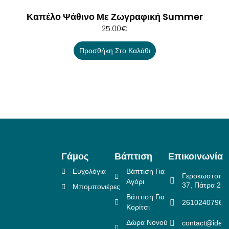
Καπέλο Ψάθινο Με Ζωγραφική Summer
25.00
€
Προσθήκη Στο Καλάθι
Γάμος
Βάπτιση
Επικοινωνία
Ευχολόγια
Βάπτιση Για
Γεροκωστοπο
Αγόρι
37, Πάτρα 26
Μπομπονιέρες
Βάπτιση Για
2610240796
Κορίτσι
Δώρα Νονού
contact@idea