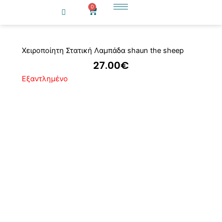
Μετάβαση
0
Cart
στο
περιεχόμενο
Χειροποίητη Στατική Λαμπάδα shaun the sheep
27.00
€
Εξαντλημένο