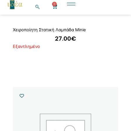
Μετάβαση
0
Cart
στο
περιεχόμενο
Χειροποίητη Στατική Λαμπάδα Minie
27.00
€
Εξαντλημένο