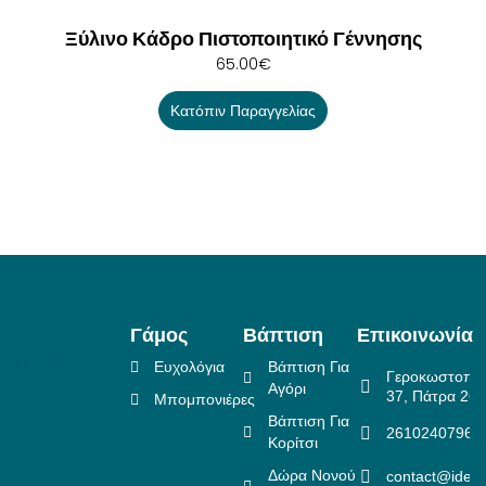
Ξύλινο Κάδρο Πιστοποιητικό Γέννησης
65.00
€
Κατόπιν Παραγγελίας
Γάμος
Βάπτιση
Επικοινωνία
Ευχολόγια
Βάπτιση Για
Γεροκωστοπο
Αγόρι
37, Πάτρα 26
Μπομπονιέρες
Βάπτιση Για
2610240796
Κορίτσι
Δώρα Νονού
contact@idea