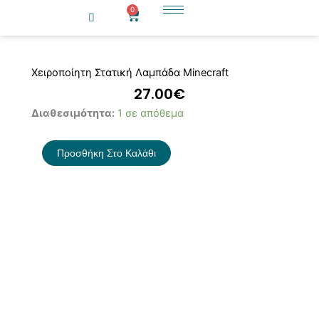
Μετάβαση
0
Cart
στο
περιεχόμενο
Χειροποίητη Στατική Λαμπάδα Minecraft
27.00
€
Χειροποίητη
Διαθεσιμότητα:
1 σε απόθεμα
Στατική
Λαμπάδα
Προσθήκη Στο Καλάθι
Minecraft
ποσότητα