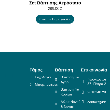
Σετ Βάπτισης Αερόστατο
289.00
€
Κατόπιν Παραγγελίας
Γάμος
Βάπτιση
Επικοινωνία
Ευχολόγια
Βάπτιση Για
Γεροκωστοπο
Αγόρι
37, Πάτρα 26
Μπομπονιέρες
Βάπτιση Για
2610240796
Κορίτσι
Δώρα Νονού
contact@idea
& Νονάς