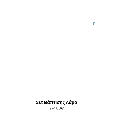
Σετ Βάπτισης Λάμα
274.00
€