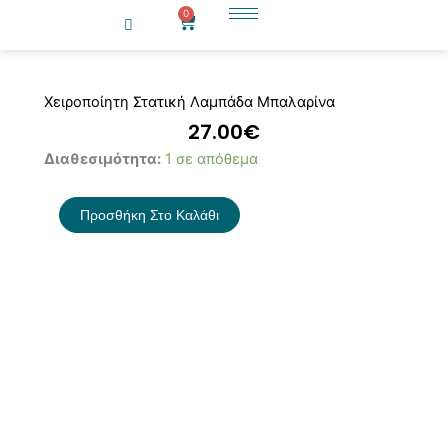
Μετάβαση
0
Cart
στο
περιεχόμενο
Χειροποίητη Στατική Λαμπάδα Μπαλαρίνα
27.00
€
Χειροποίητη
Διαθεσιμότητα:
1 σε απόθεμα
Στατική
Λαμπάδα
Προσθήκη Στο Καλάθι
Μπαλαρίνα
ποσότητα