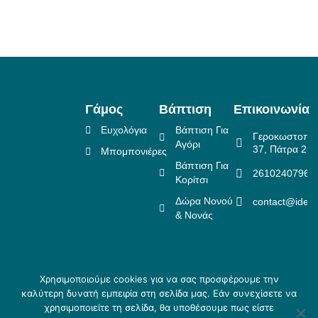
Γάμος
Βάπτιση
Επικοινωνία
Ευχολόγια
Βάπτιση Για
Γεροκωστοπο
Αγόρι
37, Πάτρα 26
Μπομπονιέρες
Βάπτιση Για
2610240796
Κορίτσι
Δώρα Νονού
contact@idea
& Νονάς
Χρησιμοποιούμε cookies για να σας προσφέρουμε την
Πολιτική Επιστροφών
καλύτερη δυνατή εμπειρία στη σελίδα μας. Εάν συνεχίσετε να
Copyright ©
Crafted
Πολιτική Απορρήτου
χρησιμοποιείτε τη σελίδα, θα υποθέσουμε πως είστε
2026 Idea
by