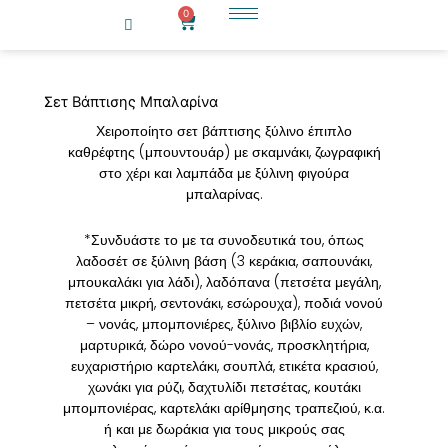
Μετάβαση
0
Cart
στο
περιεχόμενο
Σετ Βάπτισης Μπαλαρίνα
Χειροποίητο σετ βάπτισης ξύλινο έπιπλο
καθρέφτης (μπουντουάρ) με σκαμνάκι, ζωγραφική
στο χέρι και λαμπάδα με ξύλινη φιγούρα
μπαλαρίνας.
*Συνδυάστε το με τα συνοδευτικά του, όπως
λαδοσέτ σε ξύλινη βάση (3 κεράκια, σαπουνάκι,
μπουκαλάκι για λάδι), λαδόπανα (πετσέτα μεγάλη,
πετσέτα μικρή, σεντονάκι, εσώρουχα), ποδιά νονού
– νονάς, μπομπονιέρες, ξύλινο βιβλίο ευχών,
μαρτυρικά, δώρο νονού-νονάς, προσκλητήρια,
ευχαριστήριο καρτελάκι, σουπλά, ετικέτα κρασιού,
χωνάκι για ρύζι, δαχτυλίδι πετσέτας, κουτάκι
μπομπονιέρας, καρτελάκι αρίθμησης τραπεζιού, κ.α.
ή και με δωράκια για τους μικρούς σας