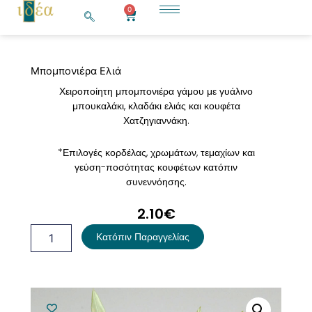
Μετάβαση
0
Cart
στο
περιεχόμενο
Μπομπονιέρα Ελιά
Χειροποίητη μπομπονιέρα γάμου με γυάλινο
μπουκαλάκι, κλαδάκι ελιάς και κουφέτα
Χατζηγιαννάκη.
*Επιλογές κορδέλας, χρωμάτων, τεμαχίων και
γεύση-ποσότητας κουφέτων κατόπιν
συνεννόησης.
2.10
€
Μπομπονιέρα
Κατόπιν Παραγγελίας
Ελιά
ποσότητα