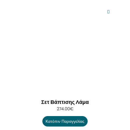
Σετ Βάπτισης Λάμα
274.00
€
Κατόπιν Παραγγελίας