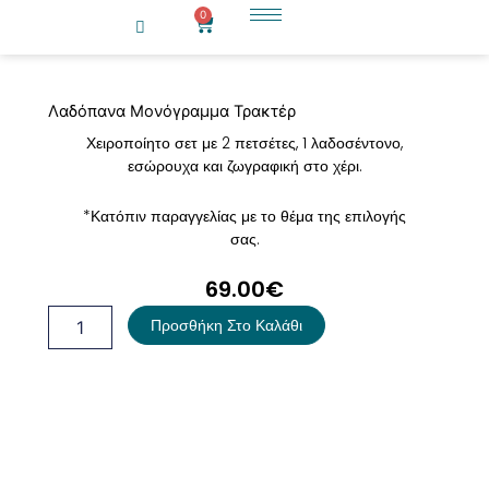
Μετάβαση
0
Cart
στο
περιεχόμενο
Λαδόπανα Μονόγραμμα Τρακτέρ
Χειροποίητο σετ με 2 πετσέτες, 1 λαδοσέντονο,
εσώρουχα και ζωγραφική στο χέρι.
*Κατόπιν παραγγελίας με το θέμα της επιλογής
σας.
69.00
€
Λαδόπανα
Προσθήκη Στο Καλάθι
Μονόγραμμα
Τρακτέρ
ποσότητα