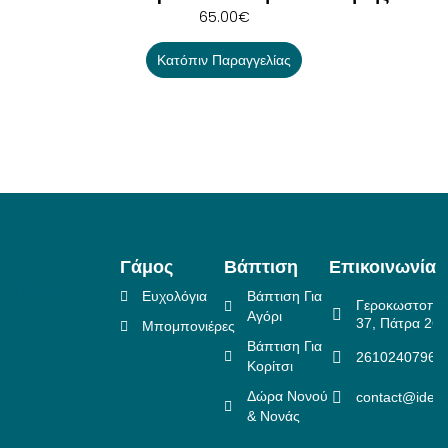
65.00
€
Κατόπιν Παραγγελίας
Γάμος
Βάπτιση
Επικοινωνία
Ευχολόγια
Βάπτιση Για
Γεροκωστοπο
Αγόρι
37, Πάτρα 26
Μπομπονιέρες
Βάπτιση Για
2610240796
Κορίτσι
Δώρα Νονού
contact@idea
& Νονάς