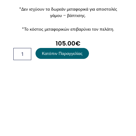
*Δεν ισχύουν τα δωρεάν μεταφορικά για αποστολές
γάμου – βάπτισης.
*Το κόστος μεταφορικών επιβαρύνει τον πελάτη.
105.00
€
Κουτί
Κατόπιν Παραγγελίας
Βάπτισης
Ζώα
Του
Δάσους
ποσότητα