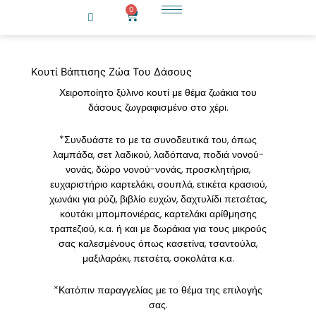
Μετάβαση
0
Cart
στο
περιεχόμενο
Κουτί Βάπτισης Ζώα Του Δάσους
Χειροποίητο ξύλινο κουτί με θέμα ζωάκια του
δάσους ζωγραφισμένο στο χέρι.
*Συνδυάστε το με τα συνοδευτικά του, όπως
λαμπάδα, σετ λαδικού, λαδόπανα, ποδιά νονού-
νονάς, δώρο νονού-νονάς, προσκλητήρια,
ευχαριστήριο καρτελάκι, σουπλά, ετικέτα κρασιού,
χωνάκι για ρύζι, βιβλίο ευχών, δαχτυλίδι πετσέτας,
κουτάκι μπομπονιέρας, καρτελάκι αρίθμησης
τραπεζιού, κ.α. ή και με δωράκια για τους μικρούς
σας καλεσμένους όπως κασετίνα, τσαντούλα,
μαξιλαράκι, πετσέτα, σοκολάτα κ.α.
*Κατόπιν παραγγελίας με το θέμα της επιλογής
σας.