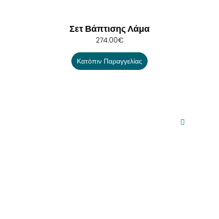
Σετ Βάπτισης Λάμα
274.00
€
Κατόπιν Παραγγελίας