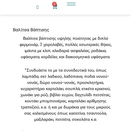
Μετάβαση
0
Cart
στο
περιεχόμενο
Βαλίτσα Βάπτισης
Βαλίτσα βάπτισης υψηλής ποιότητας με διπλό
φερμουάρ, 3 χειρολαβές, πολλές εσωτερικές θήκες,
ιμάντα με κλιπ, κλειδαριά ασφαλείας, ροδάκια,
υφάσματα, κορδέλες και διακοσμητικά υφάσματα.
*Συνδυάστε το με τα συνοδευτικά του, όπως
λαμπάδα, σετ λαδικού, λαδόπανα, ποδιά νονού-
νονάς, δώρο νονού-νονάς, προσκλητήρια,
ευχαριστήριο καρτελάκι, σουπλά, ετικέτα κρασιού,
χωνάκι για ρύζι, βιβλίο ευχών, δαχτυλίδι πετσέτας,
κουτάκι μπομπονιέρας, καρτελάκι αρίθμησης
τραπεζιού, κ.α. ή και με δωράκια για τους μικρούς
σας καλεσμένους όπως κασετίνα, τσαντούλα,
μαξιλαράκι, πετσέτα, σοκολάτα κ.α.