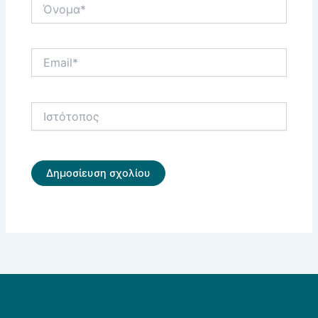
Όνομα*
Email*
Ιστότοπος