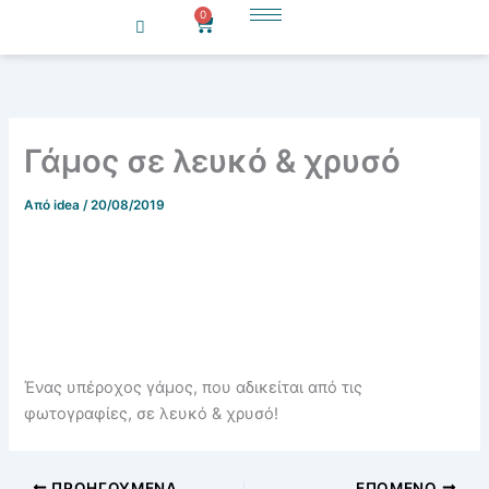
Μετάβαση
0
Cart
στο
περιεχόμενο
Γάμος σε λευκό & χρυσό
Από
idea
/
20/08/2019
Ένας υπέροχος γάμος, που αδικείται από τις
φωτογραφίες, σε λευκό & χρυσό!
ΠΡΟΗΓΟΎΜΕΝΑ
ΕΠΌΜΕΝΟ