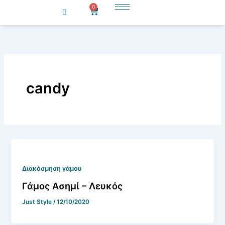
Μετάβαση
0
Cart
στο
περιεχόμενο
candy
Διακόσμηση γάμου
Γάμος Ασημί – Λευκός
Just Style
/
12/10/2020