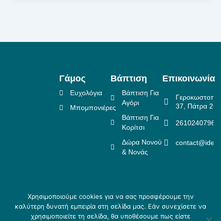
Γάμος
Βάπτιση
Επικοινωνία
Ευχολόγια
Βάπτιση Για
Γεροκωστοπο
Αγόρι
37, Πάτρα 26
Μπομπονιέρες
Βάπτιση Για
2610240796
Κορίτσι
Δώρα Νονού
contact@idea
& Νονάς
Χρησιμοποιούμε cookies για να σας προσφέρουμε την
Πολιτική Επιστροφών
καλύτερη δυνατή εμπειρία στη σελίδα μας. Εάν συνεχίσετε να
Copyright ©
Crafted
Πολιτική Απορρήτου
χρησιμοποιείτε τη σελίδα, θα υποθέσουμε πως είστε