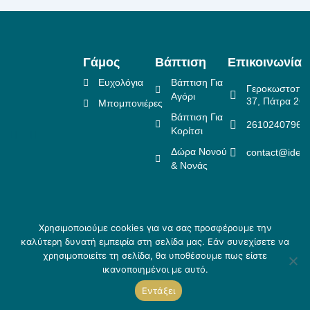
Γάμος
Βάπτιση
Επικοινωνία
Ευχολόγια
Βάπτιση Για
Γεροκωστοπο
Αγόρι
37, Πάτρα 26
Μπομπονιέρες
Βάπτιση Για
2610240796
Κορίτσι
Δώρα Νονού
contact@idea
& Νονάς
Χρησιμοποιούμε cookies για να σας προσφέρουμε την
Πολιτική Επιστροφών
καλύτερη δυνατή εμπειρία στη σελίδα μας. Εάν συνεχίσετε να
Copyright ©
Crafted
Πολιτική Απορρήτου
χρησιμοποιείτε τη σελίδα, θα υποθέσουμε πως είστε
2026 Idea
by
Τρόποι αποστολής & Τρόποι
ικανοποιημένοι με αυτό.
Creations
Skouris.
πληρωμής
Εντάξει