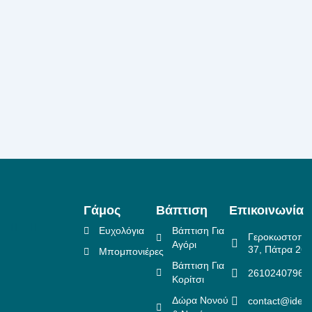
Γάμος
Βάπτιση
Επικοινωνία
Ευχολόγια
Βάπτιση Για
Γεροκωστοπο
Αγόρι
37, Πάτρα 26
Μπομπονιέρες
Βάπτιση Για
2610240796
Κορίτσι
Δώρα Νονού
contact@idea