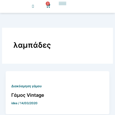
Μετάβαση
0
Cart
στο
περιεχόμενο
λαμπάδες
Διακόσμηση γάμου
Γάμος Vintage
idea
/
14/03/2020