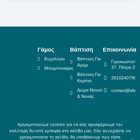
Γάμος
Βάπτιση
Επικοινωνία
Ευχολόγια
Βάπτιση Για
Γεροκωστοπο
Αγόρι
37, Πάτρα 26
Μπομπονιέρες
Βάπτιση Για
2610240796
Κορίτσι
Δώρα Νονού
contact@idea
& Νονάς
Χρησιμοποιούμε cookies για να σας προσφέρουμε την
Πολιτική Επιστροφών
καλύτερη δυνατή εμπειρία στη σελίδα μας. Εάν συνεχίσετε να
Copyright ©
Crafted
Πολιτική Απορρήτου
χρησιμοποιείτε τη σελίδα, θα υποθέσουμε πως είστε