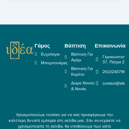
Γάμος
Βάπτιση
Επικοινωνία
Ευχολόγια
Βάπτιση Για
Γεροκωστοπο
Αγόρι
37, Πάτρα 26
Μπομπονιέρες
Βάπτιση Για
2610240796
Κορίτσι
Δώρα Νονού
contact@idea
& Νονάς
Χρησιμοποιούμε cookies για να σας προσφέρουμε την
Πολιτική Επιστροφών
καλύτερη δυνατή εμπειρία στη σελίδα μας. Εάν συνεχίσετε να
Copyright ©
Crafted
Πολιτική Απορρήτου
χρησιμοποιείτε τη σελίδα, θα υποθέσουμε πως είστε