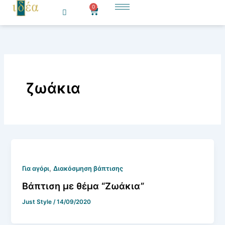
Μετάβαση
0
Cart
στο
περιεχόμενο
ζωάκια
,
Για αγόρι
Διακόσμηση βάπτισης
Βάπτιση με θέμα “Ζωάκια”
Just Style
/
14/09/2020