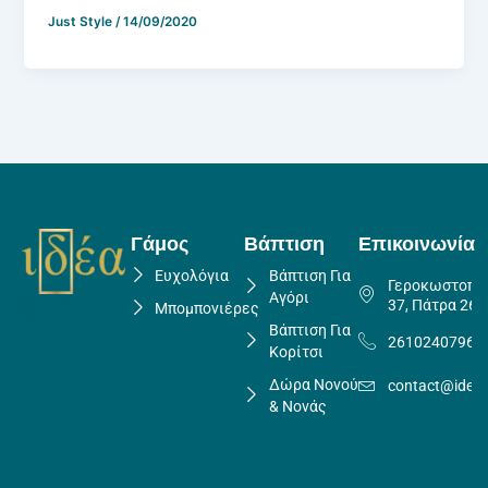
Just Style
/
14/09/2020
Γάμος
Βάπτιση
Επικοινωνία
Ευχολόγια
Βάπτιση Για
Γεροκωστοπο
Αγόρι
37, Πάτρα 262
Μπομπονιέρες
Βάπτιση Για
2610240796
Κορίτσι
Δώρα Νονού
contact@idea
& Νονάς