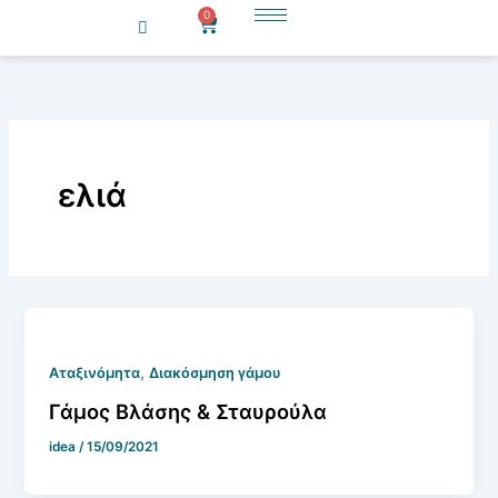
Μετάβαση
0
Cart
στο
περιεχόμενο
ελιά
,
Aταξινόμητα
Διακόσμηση γάμου
Γάμος Βλάσης & Σταυρούλα
idea
/
15/09/2021