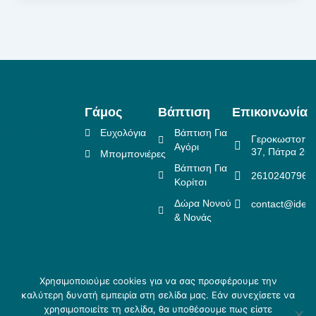
Γάμος
Βάπτιση
Επικοινωνία
Ευχολόγια
Βάπτιση Για
Γεροκωστοπο
Αγόρι
37, Πάτρα 26
Μπομπονιέρες
Βάπτιση Για
2610240796
Κορίτσι
Δώρα Νονού
contact@idea
& Νονάς
Χρησιμοποιούμε cookies για να σας προσφέρουμε την
Πολιτική Επιστροφών
καλύτερη δυνατή εμπειρία στη σελίδα μας. Εάν συνεχίσετε να
Copyright ©
Crafted
Πολιτική Απορρήτου
χρησιμοποιείτε τη σελίδα, θα υποθέσουμε πως είστε