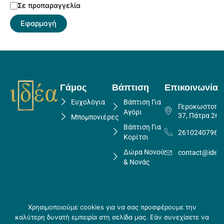
Σε προπαραγγελία
Εφαρμογή
Γάμος
Βάπτιση
Επικοινωνία
Ευχολόγια
Βάπτιση Για
Γεροκωστοπο
Αγόρι
37, Πάτρα 262
Μπομπονιέρες
Βάπτιση Για
2610240796
Κορίτσι
Δώρα Νονού
contact@idea
& Νονάς
Χρησιμοποιούμε cookies για να σας προσφέρουμε την
Πολιτική Επιστροφών
καλύτερη δυνατή εμπειρία στη σελίδα μας. Εάν συνεχίσετε να
Copyright ©
Crafted