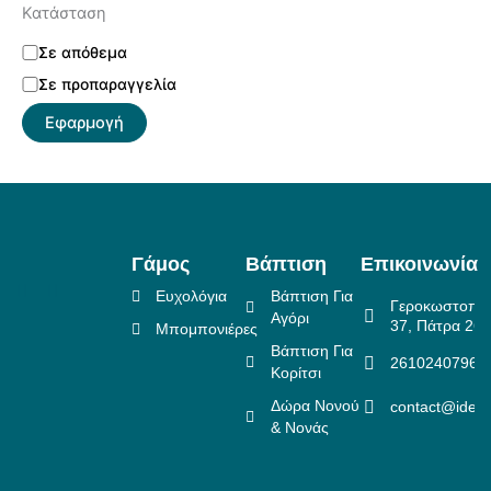
Κατάσταση
Σε απόθεμα
Σε προπαραγγελία
Εφαρμογή
Γάμος
Βάπτιση
Επικοινωνία
Ευχολόγια
Βάπτιση Για
Γεροκωστοπο
Αγόρι
37, Πάτρα 26
Μπομπονιέρες
Βάπτιση Για
2610240796
Κορίτσι
Δώρα Νονού
contact@idea
& Νονάς