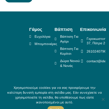
Γάμος
Βάπτιση
Επικοινωνία
Ευχολόγια
Βάπτιση Για
Γεροκωστοπο
Αγόρι
37, Πάτρα 26
Μπομπονιέρες
Βάπτιση Για
2610240796
Κορίτσι
Δώρα Νονού
contact@idea
& Νονάς
Χρησιμοποιούμε cookies για να σας προσφέρουμε την
Πολιτική Επιστροφών
καλύτερη δυνατή εμπειρία στη σελίδα μας. Εάν συνεχίσετε να
Copyright ©
Crafted
Πολιτική Απορρήτου
χρησιμοποιείτε τη σελίδα, θα υποθέσουμε πως είστε
2026 Idea
by
Τρόποι αποστολής & Τρόποι
ικανοποιημένοι με αυτό.
Creations
Skouris.
πληρωμής