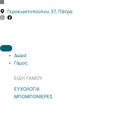
Κ
Κ
Μετάβαση
α
α
στο
Γεροκωστοπούλου 37, Πάτρα
τ
τ
περιεχόμενο
η
ά
γ
σ
ο
τ
ρ
α
ί
σ
α
η
Δώρα
Γάμος
ΕΙΔΗ ΓΑΜΟΥ
ΕΥΧΟΛΟΓΙΑ
ΜΠΟΜΠΟΝΙΕΡΕΣ