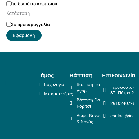
Για δωμάτιο κοριτσιού
Κατάσταση
Σε προπαραγγελία
Εφαρμογή
Γάμος
Βάπτιση
Επικοινωνία
Ευχολόγια
Βάπτιση Για
Γεροκωστοπο
Αγόρι
37, Πάτρα 26
Μπομπονιέρες
Βάπτιση Για
2610240796
Κορίτσι
Δώρα Νονού
contact@idea
& Νονάς