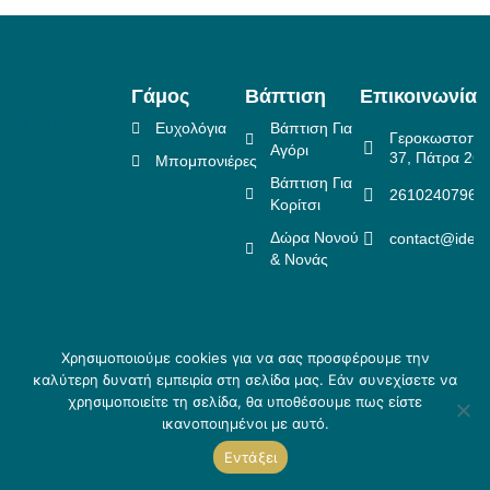
Γάμος
Βάπτιση
Επικοινωνία
Ευχολόγια
Βάπτιση Για
Γεροκωστοπο
Αγόρι
37, Πάτρα 26
Μπομπονιέρες
Βάπτιση Για
2610240796
Κορίτσι
Δώρα Νονού
contact@idea
& Νονάς
Χρησιμοποιούμε cookies για να σας προσφέρουμε την
Πολιτική Επιστροφών
καλύτερη δυνατή εμπειρία στη σελίδα μας. Εάν συνεχίσετε να
Copyright ©
Crafted
Πολιτική Απορρήτου
χρησιμοποιείτε τη σελίδα, θα υποθέσουμε πως είστε
2026 Idea
by
Τρόποι αποστολής & Τρόποι
ικανοποιημένοι με αυτό.
Creations
Skouris.
πληρωμής
Εντάξει