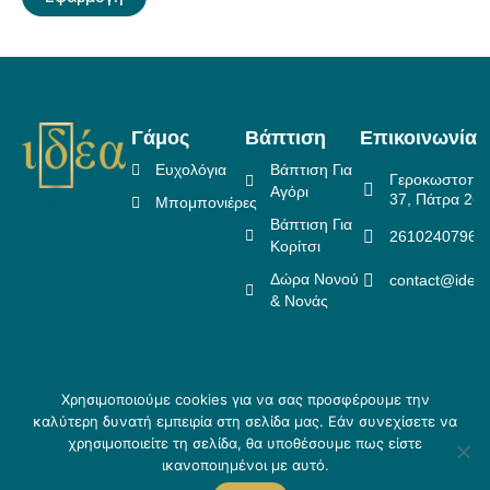
Γάμος
Βάπτιση
Επικοινωνία
Ευχολόγια
Βάπτιση Για
Γεροκωστοπο
Αγόρι
37, Πάτρα 26
Μπομπονιέρες
Βάπτιση Για
2610240796
Κορίτσι
Δώρα Νονού
contact@idea
& Νονάς
Χρησιμοποιούμε cookies για να σας προσφέρουμε την
Πολιτική Επιστροφών
καλύτερη δυνατή εμπειρία στη σελίδα μας. Εάν συνεχίσετε να
Copyright ©
Crafted
Πολιτική Απορρήτου
χρησιμοποιείτε τη σελίδα, θα υποθέσουμε πως είστε
2026 Idea
by
Τρόποι αποστολής & Τρόποι
ικανοποιημένοι με αυτό.
Creations
Skouris.
πληρωμής