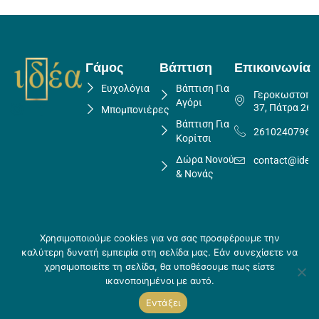
Γάμος
Βάπτιση
Επικοινωνία
Ευχολόγια
Βάπτιση Για
Γεροκωστοπο
Αγόρι
37, Πάτρα 262
Μπομπονιέρες
Βάπτιση Για
2610240796
Κορίτσι
Δώρα Νονού
contact@idea
& Νονάς
Χρησιμοποιούμε cookies για να σας προσφέρουμε την
Πολιτική Επιστροφών
καλύτερη δυνατή εμπειρία στη σελίδα μας. Εάν συνεχίσετε να
Copyright ©
Crafted
Πολιτική Απορρήτου
χρησιμοποιείτε τη σελίδα, θα υποθέσουμε πως είστε
2026 Idea
by
Τρόποι αποστολής & Τρόποι
ικανοποιημένοι με αυτό.
Creations
Skouris.
πληρωμής
Εντάξει