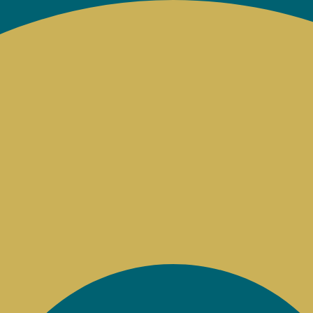
Sorted
by
latest