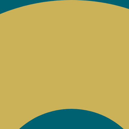
Sorted
by
latest