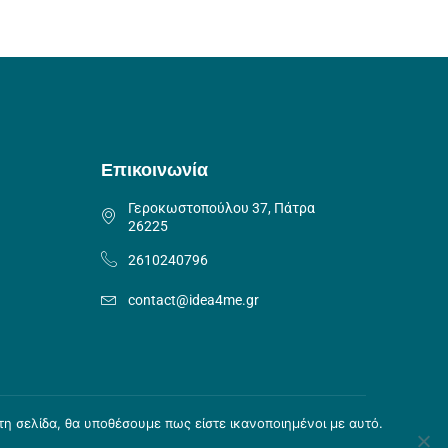
Επικοινωνία
Γεροκωστοπούλου 37, Πάτρα
26225
2610240796
contact@idea4me.gr
τη σελίδα, θα υποθέσουμε πως είστε ικανοποιημένοι με αυτό.
& Τρόποι πληρωμής