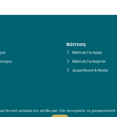
Βάπτιση
για
Βάπτιση Για Αγόρι
νιέρες
Βάπτιση Για Κορίτσι
Δώρα Νονού & Νονάς
η δυνατή εμπειρία στη σελίδα μας. Εάν συνεχίσετε να χρησιμοποιείτε 
Πολιτική Επιστροφών
Πολιτική Απορρήτου
Τρόποι αποστολής 