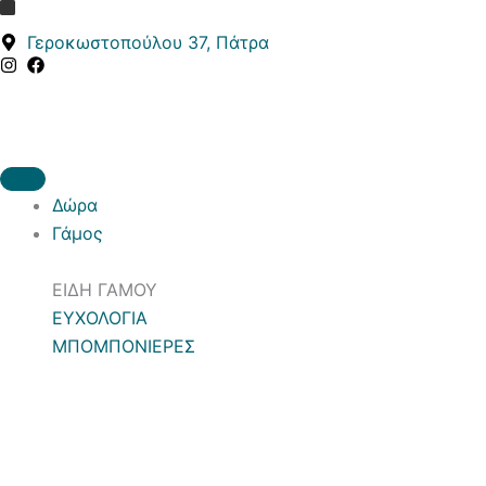
Κ
Κ
Μετάβαση
α
α
στο
Γεροκωστοπούλου 37, Πάτρα
τ
τ
περιεχόμενο
η
ά
γ
σ
ο
τ
ρ
α
ί
σ
α
η
Δώρα
Γάμος
ΕΙΔΗ ΓΑΜΟΥ
ΕΥΧΟΛΟΓΙΑ
ΜΠΟΜΠΟΝΙΕΡΕΣ