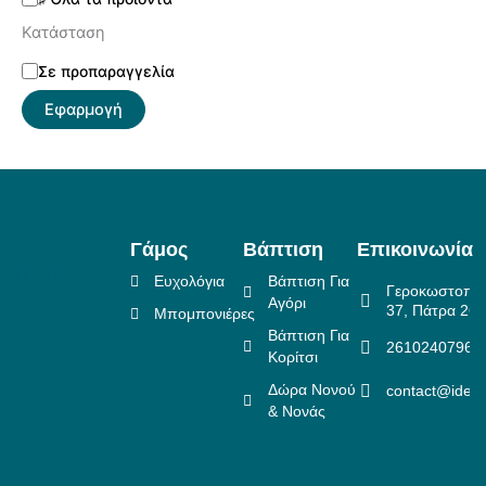
Κατάσταση
Σε προπαραγγελία
Εφαρμογή
Γάμος
Βάπτιση
Επικοινωνία
Ευχολόγια
Βάπτιση Για
Γεροκωστοπο
Αγόρι
37, Πάτρα 26
Μπομπονιέρες
Βάπτιση Για
2610240796
Κορίτσι
Δώρα Νονού
contact@idea
& Νονάς