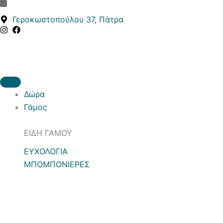
Κ
Κ
Μετάβαση
α
α
στο
Γεροκωστοπούλου 37, Πάτρα
τ
τ
περιεχόμενο
η
ά
γ
σ
ο
τ
ρ
α
ί
σ
α
η
Δώρα
Γάμος
ΕΙΔΗ ΓΑΜΟΥ
ΕΥΧΟΛΟΓΙΑ
ΜΠΟΜΠΟΝΙΕΡΕΣ