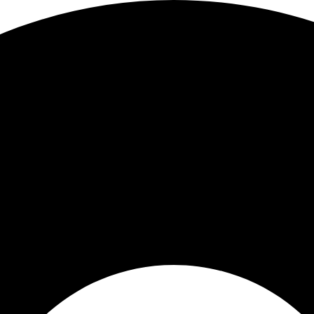
Sorted
by
latest