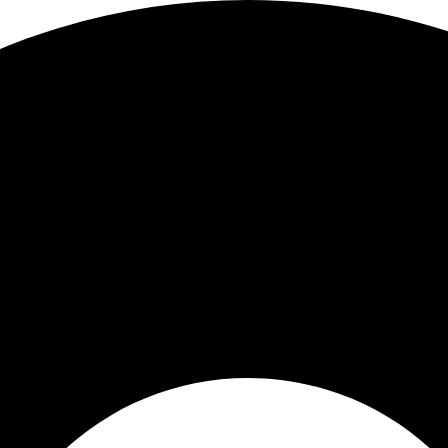
Sorted
by
latest