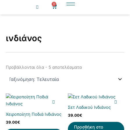
Sorted
Κ
Κ
Μετάβαση
0
Cart
by
α
α
latest
στο
τ
τ
περιεχόμενο
η
ά
γ
σ
ο
τ
ινδιάνος
ρ
α
ί
σ
α
η
Προβάλλονται όλα - 5 αποτελέσματα
Σετ Λαδικού Ινδιάνος
Χειροποίητη Ποδιά Ινδιάνος
39.00
€
39.00
€
Προσθήκη στο