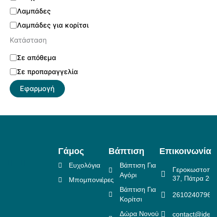
Λαμπάδες
Λαμπάδες για κορίτσι
Κατάσταση
Σε απόθεμα
Σε προπαραγγελία
Εφαρμογή
Γάμος
Βάπτιση
Επικοινωνία
Ευχολόγια
Βάπτιση Για
Γεροκωστοπο
Αγόρι
37, Πάτρα 26
Μπομπονιέρες
Βάπτιση Για
2610240796
Κορίτσι
Δώρα Νονού
contact@idea