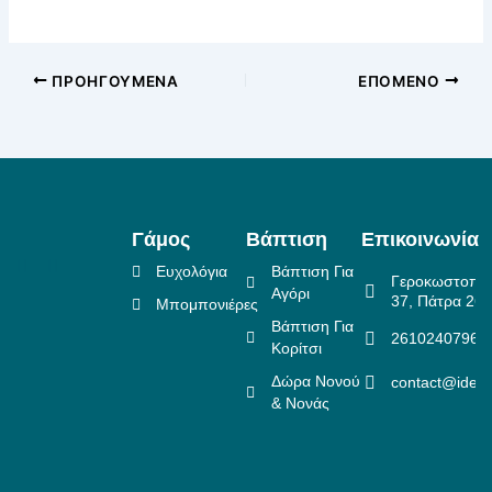
ΠΡΟΗΓΟΎΜΕΝΑ
ΕΠΌΜΕΝΟ
Γάμος
Βάπτιση
Επικοινωνία
Ευχολόγια
Βάπτιση Για
Γεροκωστοπο
Αγόρι
37, Πάτρα 26
Μπομπονιέρες
Βάπτιση Για
2610240796
Κορίτσι
Δώρα Νονού
contact@idea
& Νονάς