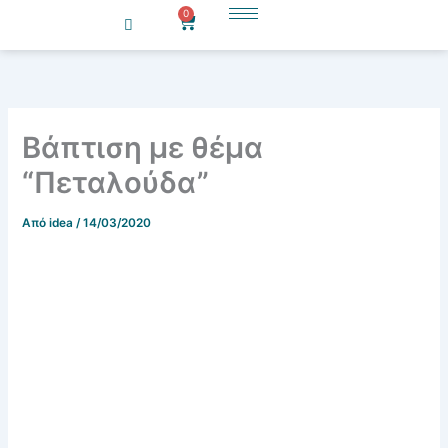
Μετάβαση
0
Cart
στο
περιεχόμενο
Βάπτιση με θέμα
“Πεταλούδα”
Από
idea
/
14/03/2020