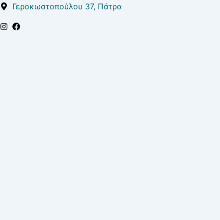
Μετάβαση
Γεροκωστοπούλου 37, Πάτρα
στο
περιεχόμενο